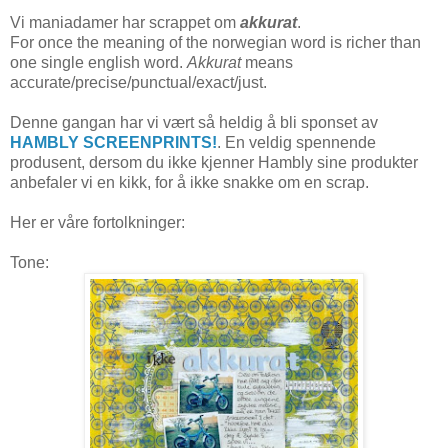
Vi maniadamer har scrappet om
akkurat
.
For once the meaning of the norwegian word is richer than
one single english word.
Akkurat
means
accurate/precise/punctual/exact/just.
Denne gangan har vi vært så heldig å bli sponset av
HAMBLY SCREENPRINTS!
. En veldig spennende
produsent, dersom du ikke kjenner Hambly sine produkter
anbefaler vi en kikk, for å ikke snakke om en scrap.
Her er våre fortolkninger:
Tone: