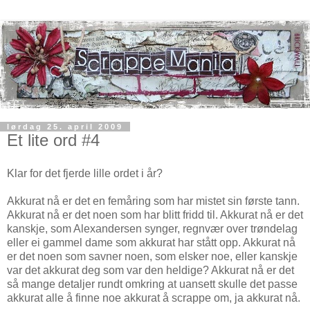
lørdag 25. april 2009
Et lite ord #4
Klar for det fjerde lille ordet i år?
Akkurat nå er det en femåring som har mistet sin første tann.
Akkurat nå er det noen som har blitt fridd til. Akkurat nå er det
kanskje, som Alexandersen synger, regnvær over trøndelag
eller ei gammel dame som akkurat har stått opp. Akkurat nå
er det noen som savner noen, som elsker noe, eller kanskje
var det akkurat deg som var den heldige? Akkurat nå er det
så mange detaljer rundt omkring at uansett skulle det passe
akkurat alle å finne noe akkurat å scrappe om, ja akkurat nå.